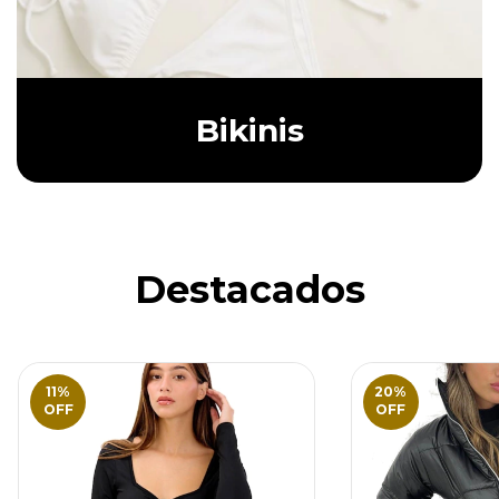
Bikinis
Destacados
11
%
20
%
OFF
OFF