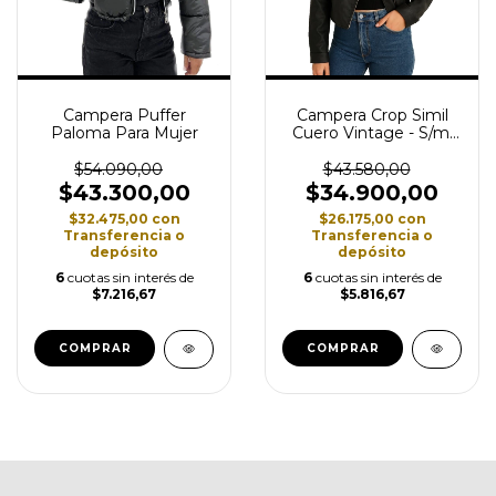
Campera Puffer
Campera Crop Simil
Paloma Para Mujer
Cuero Vintage - S/m,
Gris Topo
$54.090,00
$43.580,00
$43.300,00
$34.900,00
$32.475,00
con
$26.175,00
con
Transferencia o
Transferencia o
depósito
depósito
6
cuotas sin interés de
6
cuotas sin interés de
$7.216,67
$5.816,67
COMPRAR
COMPRAR