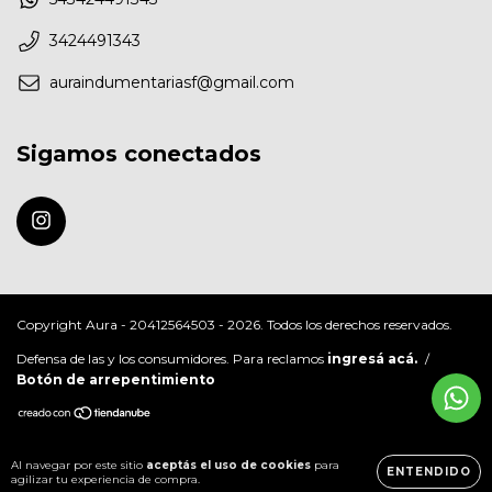
3424491343
auraindumentariasf@gmail.com
Sigamos conectados
Copyright Aura - 20412564503 - 2026. Todos los derechos reservados.
Defensa de las y los consumidores. Para reclamos
ingresá acá.
/
Botón de arrepentimiento
Al navegar por este sitio
aceptás el uso de cookies
para
ENTENDIDO
agilizar tu experiencia de compra.