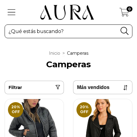
0
Inicio
>
Camperas
Camperas
Filtrar
20
%
20
%
OFF
OFF